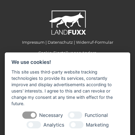
Impressum
Datenschutz
Widerruf-Formular
Cookie-Einstellungen ändern
We use cookies!
LANDFUXX Oberlechner GmbH
This site uses third-party website tracking
Adolf-Kolping-Str. 25
technologies to provide its services, constantly
84359 Simbach am Inn
improve and display advertisements according to
Telefon: 08571 / 8647
users' interests. I agree to this and can revoke or
Telefax: 08571 / 2129
change my consent at any time with effect for the
E-Mail:
info(at)landfuxx-oberlechner.de
future.
Öffnungszeiten
Necessary
Functional
Montag - Freitag: 08.30 - 18.00 Uhr
Samstag: 08.30 - 14.00 Uhr (April + Mai: bis 16 Uhr)
Analytics
Marketing