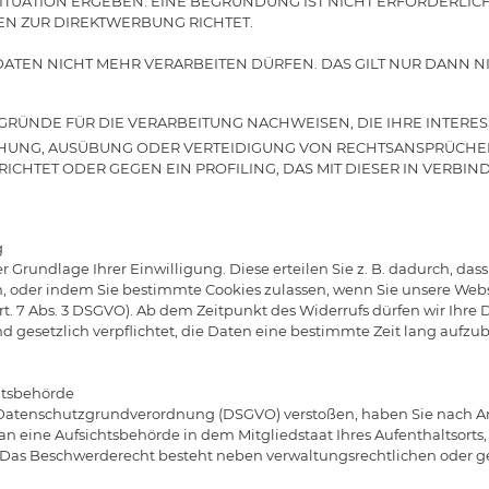
ITUATION ERGEBEN. EINE BEGRÜNDUNG IST NICHT ERFORDERLIC
EN ZUR DIREKTWERBUNG RICHTET.
 DATEN NICHT MEHR VERARBEITEN DÜRFEN. DAS GILT NUR DANN 
ÜNDE FÜR DIE VERARBEITUNG NACHWEISEN, DIE IHRE INTERES
HUNG, AUSÜBUNG ODER VERTEIDIGUNG VON RECHTSANSPRÜCHEN
CHTET ODER GEGEN EIN PROFILING, DAS MIT DIESER IN VERBIN
g
 Grundlage Ihrer Einwilligung. Diese erteilen Sie z. B. dadurch, da
, oder indem Sie bestimmte Cookies zulassen, wenn Sie unsere Webs
t. 7 Abs. 3 DSGVO). Ab dem Zeitpunkt des Widerrufs dürfen wir Ihre
d gesetzlich verpflichtet, die Daten eine bestimmte Zeit lang aufz
htsbehörde
 Datenschutzgrundverordnung (DSGVO) verstoßen, haben Sie nach Art
n eine Aufsichtsbehörde in dem Mitgliedstaat Ihres Aufenthaltsorts, 
Das Beschwerderecht besteht neben verwaltungsrechtlichen oder ge