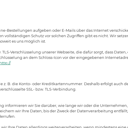
ine-Bestellungen aufgeben oder E-Mails über das Internet verschic
en vollständigen Schutz vor solchen Zugriffen gibt es nicht. Wir setz
oweit es uns möglich ist.
TLS-Verschlüsselung unserer Webseite, die dafür sorgt, dass Daten, d
chlüsselung an dem Schloss-Icon vor der eingegebenen Internetadre
http://
.
e z. B. die Konto- oder Kreditkartennummer. Deshalb erfolgt auch 
verschlüsselte SSL- bzw. TLS-Verbindung.
 informieren wir Sie darüber, wie lange wir oder die Unternehmen, 
peichern wir Ihre Daten, bis der Zweck der Datenverarbeitung entfäl
derrufen.
 wir Ihre Daten allerdings weiterverarbeiten, wenn mindestens eine