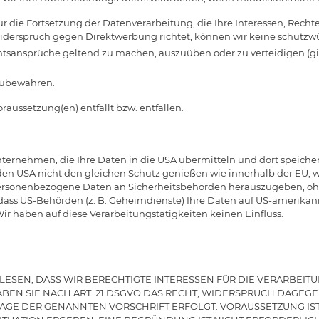
die Fortsetzung der Datenverarbeitung, die Ihre Interessen, Recht
iderspruch gegen Direktwerbung richtet, können wir keine schutzw
chtsansprüche geltend zu machen, auszuüben oder zu verteidigen (gi
fzubewahren.
oraussetzung(en) entfällt bzw. entfallen.
ternehmen, die Ihre Daten in die USA übermitteln und dort speichern 
 den USA nicht den gleichen Schutz genießen wie innerhalb der EU,
 personenbezogene Daten an Sicherheitsbehörden herauszugeben, ohn
, dass US-Behörden (z. B. Geheimdienste) Ihre Daten auf US-ameri
ir haben auf diese Verarbeitungstätigkeiten keinen Einfluss.
LESEN, DASS WIR BERECHTIGTE INTERESSEN FÜR DIE VERARBEIT
EN, HABEN SIE NACH ART. 21 DSGVO DAS RECHT, WIDERSPRUCH DAGE
DLAGE DER GENANNTEN VORSCHRIFT ERFOLGT. VORAUSSETZUNG IS