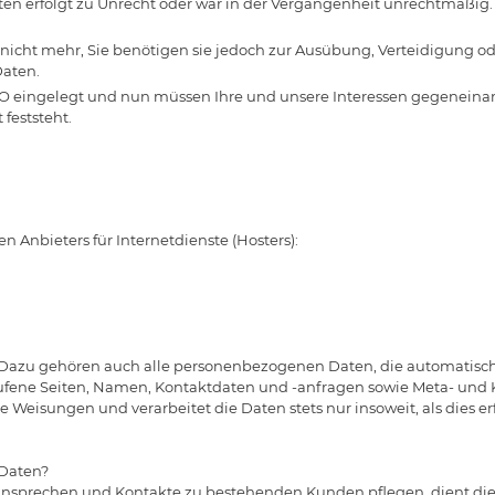
n erfolgt zu Unrecht oder war in der Vergangenheit unrechtmäßig. H
icht mehr, Sie benötigen sie jedoch zur Ausübung, Verteidigung 
Daten.
GVO eingelegt und nun müssen Ihre und unsere Interessen gegeneina
feststeht.
n Anbieters für Internetdienste (Hosters):
. Dazu gehören auch alle personenbezogenen Daten, die automatisch
erufene Seiten, Namen, Kontaktdaten und -anfragen sowie Meta- un
 Weisungen und verarbeitet die Daten stets nur insoweit, als dies erf
 Daten?
ansprechen und Kontakte zu bestehenden Kunden pflegen, dient die