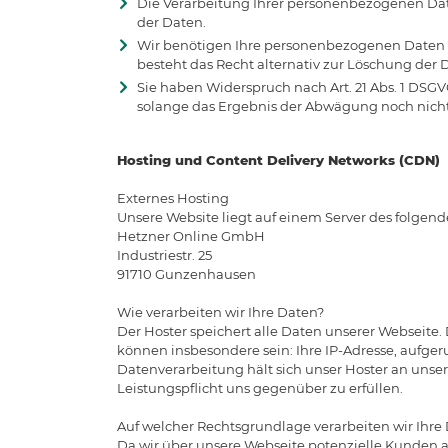
Die Verarbeitung Ihrer personenbezogenen Date
der Daten.
Wir benötigen Ihre personenbezogenen Daten n
besteht das Recht alternativ zur Löschung der 
Sie haben Widerspruch nach Art. 21 Abs. 1 DS
solange das Ergebnis der Abwägung noch nicht 
Hosting und Content Delivery Networks (CDN)
Externes Hosting
Unsere Website liegt auf einem Server des folgende
Hetzner Online GmbH
Industriestr. 25
91710 Gunzenhausen
Wie verarbeiten wir Ihre Daten?
Der Hoster speichert alle Daten unserer Webseite
können insbesondere sein: Ihre IP-Adresse, aufg
Datenverarbeitung hält sich unser Hoster an unsere
Leistungspflicht uns gegenüber zu erfüllen.
Auf welcher Rechtsgrundlage verarbeiten wir Ihre
Da wir über unsere Webseite potenzielle Kunden 