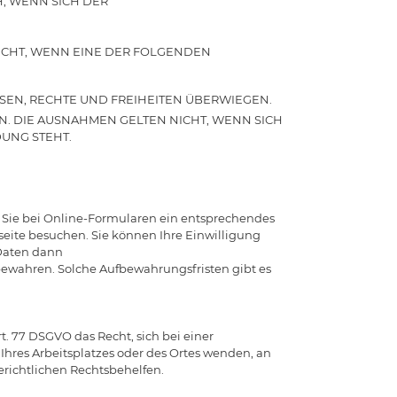
H, WENN SICH DER
NICHT, WENN EINE DER FOLGENDEN
SEN, RECHTE UND FREIHEITEN ÜBERWIEGEN.
. DIE AUSNAHMEN GELTEN NICHT, WENN SICH
DUNG STEHT.
ss Sie bei Online-Formularen ein entsprechendes
eite besuchen. Sie können Ihre Einwilligung
 Daten dann
ubewahren. Solche Aufbewahrungsfristen gibt es
. 77 DSGVO das Recht, sich bei einer
Ihres Arbeitsplatzes oder des Ortes wenden, an
richtlichen Rechtsbehelfen.