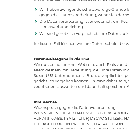
Wir haben zwingende schutzwürdige Gründe für 
gegen die Datenverarbeitung; wenn sich der W
Die Datenverarbeitung ist erforderlich, um Re
Direktwerbung richtet).
Wir sind gesetzlich verpflichtet, Ihre Daten au
In diesem Fall löschen wir Ihre Daten, sobald die V
Datenweitergabe in die USA
Wir nutzen auf unserer Webseite auch Tools von Un
allem deshalb von Bedeutung, weil Ihre Daten in
So sind US-Unternehmen z. B. dazu verpflichtet,
gerichtlich vorgehen können. Es kann daher sein
verarbeiten, auswerten und dauerhaft speichern. W
Ihre Rechte
Widerspruch gegen die Datenverarbeitung
WENN SIE IN DIESER DATENSCHUTZERKLÄRUNG 
AUF ART. 6 ABS. 1 SATZ 1 LIT. F) DSGVO STÜTZ
GILT AUCH FÜR EIN PROFILING, DAS AUF GRUN