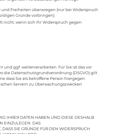
e und Freiheiten überwiegen (nur bei Widerspruch
ürdigen Gründe vorbringen).
lt nicht, wenn sich Ihr Widerspruch gegen
und ggf. weiterverarbeiten. Für Sie ist das vor
 wo die Datenschutzgrundverordnung (DSGVO) gilt.
e dass Sie als betroffene Person hiergegen
kanischen Servern zu Überwachungszwecken
UNG IHRER DATEN HABEN UND DIESE DESHALB
GEN EINZULEGEN. DAS
T, DASS SIE GRÜNDE FÜR DEN WIDERSPRUCH