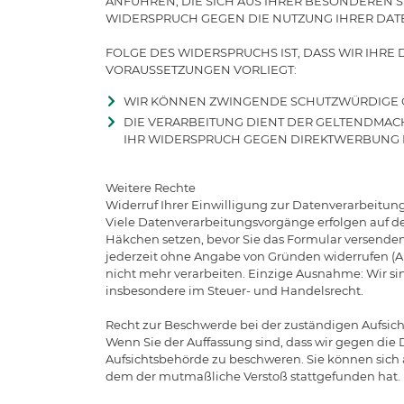
ANFÜHREN, DIE SICH AUS IHRER BESONDEREN S
WIDERSPRUCH GEGEN DIE NUTZUNG IHRER DAT
FOLGE DES WIDERSPRUCHS IST, DASS WIR IHRE
VORAUSSETZUNGEN VORLIEGT:
WIR KÖNNEN ZWINGENDE SCHUTZWÜRDIGE GR
DIE VERARBEITUNG DIENT DER GELTENDMAC
IHR WIDERSPRUCH GEGEN DIREKTWERBUNG RI
Weitere Rechte
Widerruf Ihrer Einwilligung zur Datenverarbeitun
Viele Datenverarbeitungsvorgänge erfolgen auf der
Häkchen setzen, bevor Sie das Formular versenden
jederzeit ohne Angabe von Gründen widerrufen (Ar
nicht mehr verarbeiten. Einzige Ausnahme: Wir sin
insbesondere im Steuer- und Handelsrecht.
Recht zur Beschwerde bei der zuständigen Aufsic
Wenn Sie der Auffassung sind, dass wir gegen die
Aufsichtsbehörde zu beschweren. Sie können sich a
dem der mutmaßliche Verstoß stattgefunden hat. 