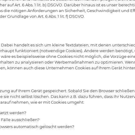
auf Art. 6 Abs. 1 lit. b) DSGVO. Darüber hinaus ist es unser berecht
as die nötigen Anforderungen an Sicherheit, Geschwindigkeit und Effi
r Grundlage von Art. 6 Abs. 1 lit. f) DSGVO.
. Dabei handelt es sich um kleine Textdateien, mit denen unterschi
erhaupt funktioniert (notwendige Cookies). Andere werden benötigt
o wäre es beispielsweise ohne Cookies nicht möglich, die Vorzüge e
rhalten zu analysieren oder Werbemaßnahmen zu optimieren. Wenn w
en, können auch diese Unternehmen Cookies auf Ihrem Gerät hinterla
tzung auf Ihrem Gerät gespeichert. Sobald Sie den Browser schließen
sie nicht selbst löschen. Das kann z.B. dazu führen, dass Ihr Nutzer
 darauf nehmen, wie er mit Cookies umgeht:
setzt werden?
 Fälle ausschließen?
rowsers automatisch gelöscht werden?